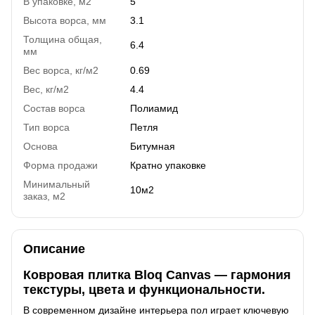
В упаковке, м2
5
Высота ворса, мм
3.1
Толщина общая,
6.4
мм
Вес ворса, кг/м2
0.69
Вес, кг/м2
4.4
Состав ворса
Полиамид
Тип ворса
Петля
Основа
Битумная
Форма продажи
Кратно упаковке
Минимальный
10м2
заказ, м2
Описание
Ковровая плитка Bloq Canvas — гармония
текстуры, цвета и функциональности.
В современном дизайне интерьера пол играет ключевую