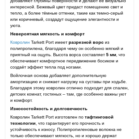
добавляют глубины поверхности и делают её визуально
интересной. Бежевый цвет придаст помещению свет и
тепло, а более тёмные оттенки, такие как темно-серый
или коричневый, создадут ощущение элегантности и
уюта.
Невероятная мягкость и комфорт
Ковролин
Tarkett Port имеет
разрезной ворс
из
полипропилена, благодаря чему он особенно мягкий и
приятный на ощупь. Высота ворса составляет
5 мм
, что
обеспечивает комфортное передвижение босиком и
создаёт эффект тепла под ногами.
Войлочная основа добавляет дополнительную
амортизацию и снижает нагрузку на суставы при ходьбе.
Благодаря этому ковролин отлично подходит для спален,
детских комнат, гостиных – там, где особенно важны уют
и комфорт.
Износостойкость и долговечность
Ковролин Tarkett Port изготовлен по
тафтинговой
технологии
, что гарантирует его прочность и
устойчивость к износу. Полипропиленовые волокна не
только обеспечивают мягкость, но и хорошо держат