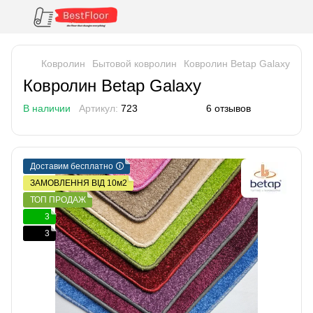
Ковролин
Бытовой ковролин
Ковролин Betap Galaxy
Ковролин Betap Galaxy
В наличии
Артикул:
723
6 отзывов
Доставим бесплатно 🛈
ЗАМОВЛЕННЯ ВІД 10м2
ТОП ПРОДАЖ
3
3