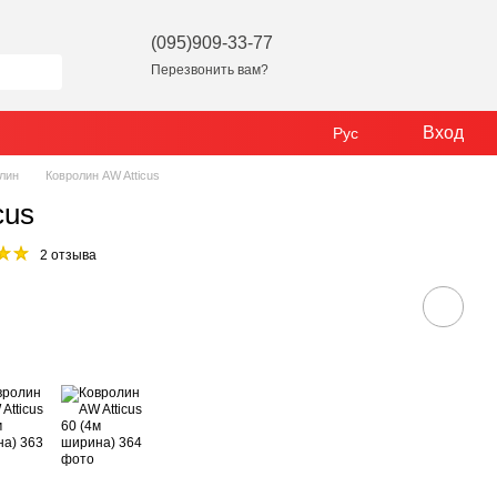
(095)909-33-77
Перезвонить вам?
Вход
Рус
лин
Ковролин AW Atticus
cus
2 отзыва