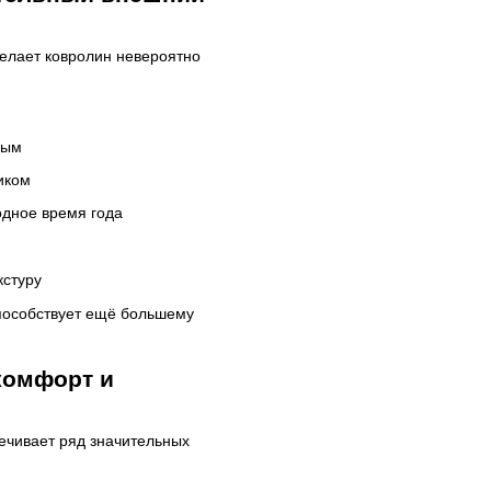
делает ковролин невероятно
ным
иком
одное время года
кстуру
способствует ещё большему
комфорт и
печивает ряд значительных