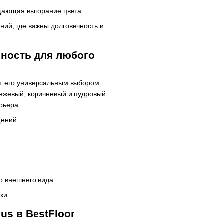
ащающая выгорание цвета
ий, где важны долговечность и
ьность для любого
ет его универсальным выбором
ежевый, коричневый и пудровый
рьера.
ений:
го внешнего вида
зки
us в BestFloor