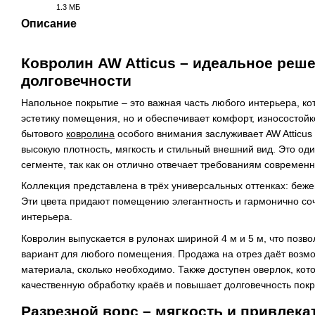
1.3 МБ
PDF
Описание
Ковролин AW Atticus – идеальное реше
долговечности
Напольное покрытие – это важная часть любого интерьера, кот
эстетику помещения, но и обеспечивает комфорт, износостойк
бытового
ковролина
особого внимания заслуживает AW Atticus 
высокую плотность, мягкость и стильный внешний вид. Это од
сегменте, так как он отлично отвечает требованиям современ
Коллекция представлена в трёх универсальных оттенках: беже
Эти цвета придают помещению элегантность и гармонично со
интерьера.
Ковролин выпускается в рулонах шириной 4 м и 5 м, что позв
вариант для любого помещения. Продажа на отрез даёт возмо
материала, сколько необходимо. Также доступен оверлок, кот
качественную обработку краёв и повышает долговечность покр
Разрезной ворс – мягкость и привлек