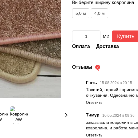
Выберите ширину ковролина
5,0 м
4,0 м
Купить
М2
Оплата
Доставка
Отзывы
2
Гість
15.08.2024 в 20:15
Товстий, гарний і приємн
очікування. Однозначно
Ответить
Тимур
10.05.2024 в 09:36
заказывали ковролин в с
ковролина, и работа мен
Ответить