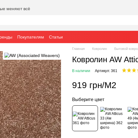
рые меняют всё
ренды
Покупателям
Статьи
Главная
Ковролин
Бытовой ковро
Ковролин AW Atti
В наличии
Артикул: 361
919 грн/М2
Выберите цвет