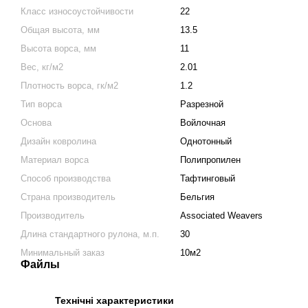
Класс износоустойчивости
22
Общая высота, мм
13.5
Высота ворса, мм
11
Вес, кг/м2
2.01
Плотность ворса, гк/м2
1.2
Тип ворса
Разрезной
Основа
Войлочная
Дизайн ковролина
Однотонный
Материал ворса
Полипропилен
Способ производства
Тафтинговый
Страна производитель
Бельгия
Производитель
Associated Weavers
Длина стандартного рулона, м.п.
30
Минимальный заказ
10м2
Файлы
Технічні характеристики