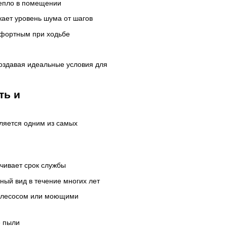
тепло в помещении
жает уровень шума от шагов
мфортным при ходьбе
оздавая идеальные условия для
ть и
вляется одним из самых
ичивает срок службы
ный вид в течение многих лет
 пылесосом или моющими
е пыли