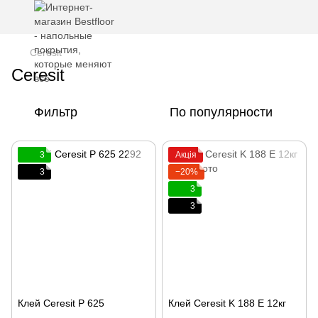
Ceresit
Ceresit
Фильтр
По популярности
3
Акція
3
−20%
3
3
Клей Ceresit P 625
Клей Ceresit K 188 E 12кг