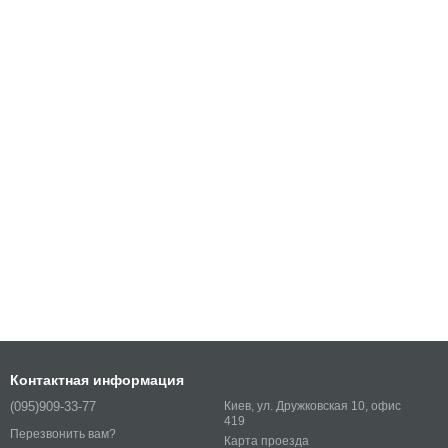
Контактная информация
(095)909-33-77
Киев, ул. Дружковская 10, офис
419
Перезвонить вам?
Карта проезда