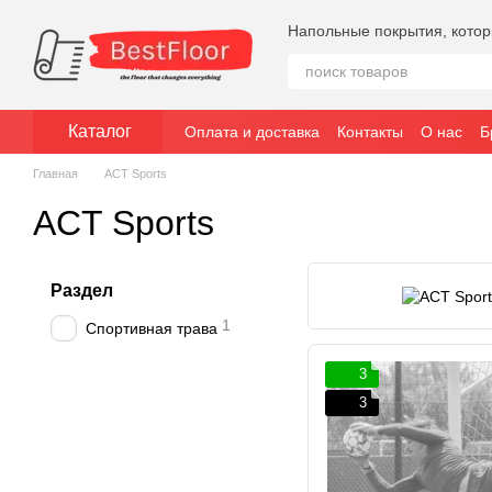
Перейти к основному контенту
Напольные покрытия, кото
Каталог
Оплата и доставка
Контакты
О нас
Б
Главная
ACT Sports
ACT Sports
Раздел
1
Спортивная трава
3
3