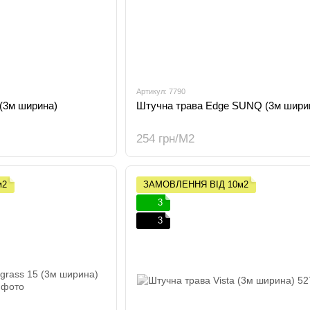
Артикул: 7790
(3м ширина)
Штучна трава Edge SUNQ (3м шири
254 грн/М2
м2
ЗАМОВЛЕННЯ ВІД 10м2
3
3