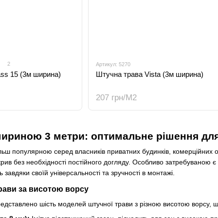
2
Артикул: 5270
ss 15 (3м ширина)
Штучна трава Vista (3м ширина)
207 грн/М2
ириною 3 метри: оптимальне рішення дл
льш популярною серед власників приватних будинків, комерційних об
рив без необхідності постійного догляду. Особливо затребуваною є
 завдяки своїй універсальності та зручності в монтажі.
рави за висотою ворсу
едставлено шість моделей штучної трави з різною висотою ворсу, 