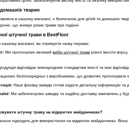
екоративних цілях, забезпечуючи високу якість та безпеку використан
а домашніх тварин
авлена в нашому магазині, є безпечною для дітей та домашніх твар
ерхню, що знижує ризик травм при падінні.
сної штучної трави в BestFloor
 нашому магазині, ви отримуєте низку переваг:
т:
Ми пропонуємо великий
вибір штучної трави
різної висоти ворсу,
.
родукція відповідає міжнародним стандартам якості та має відповідн
ацюємо безпосередньо з виробниками, що дозволяє пропонувати кон
тація:
Наші фахівці завжди готові надати детальну інформацію та 
аїні:
Ми забезпечуємо швидку та надійну доставку замовлень у будь
овувати штучну траву на відкритих майданчиках?
еально підходить для використання на відкритих майданчиках. Вона 