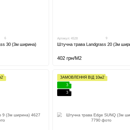
6
9
Артикул: 4528
ss 30 (3м ширина)
Штучна трава Landgrass 20 (3м шир
402 грн/М2
м2
ЗАМОВЛЕННЯ ВІД 10м2
3
3