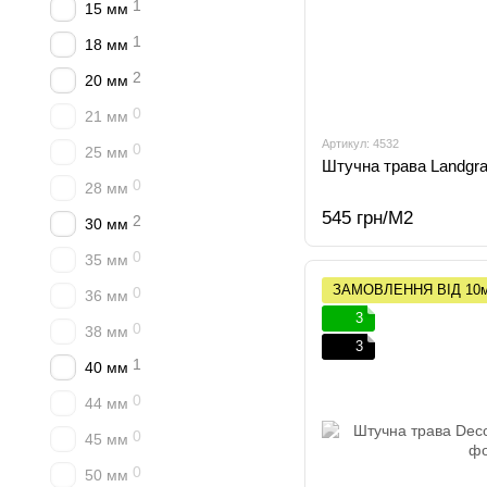
1
15 мм
1
18 мм
2
20 мм
0
21 мм
Артикул: 4532
0
25 мм
Штучна трава Landgra
0
28 мм
545 грн/М2
2
30 мм
0
35 мм
ЗАМОВЛЕННЯ ВІД 10
0
36 мм
3
0
38 мм
3
1
40 мм
0
44 мм
0
45 мм
0
50 мм