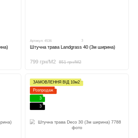
3
Артикул: 4536
ина)
Штучна трава Landgrass 40 (3м ширина)
799 грн/М2
851 грн/М2
ЗАМОВЛЕННЯ ВІД 10м2
Розпродаж
3
3