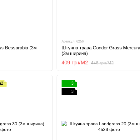
Артикул: 6256
Штучна трава Condor Grass Mercury
s Bessarabia (3м
(3м ширина)
409 грн/М2
448 грн/М2
м2
3
3