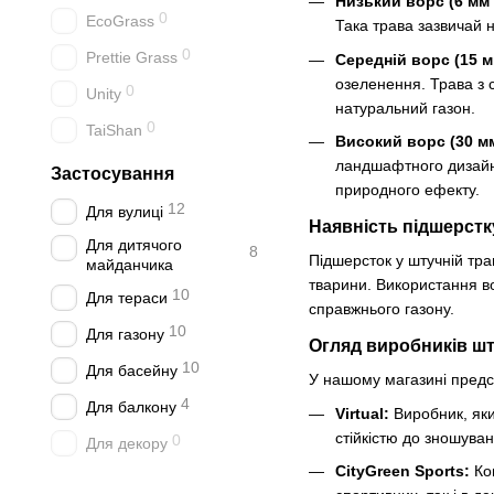
Низький ворс (6 мм 
0
EcoGrass
Така трава зазвичай н
0
Prettie Grass
Середній ворс (15 м
озеленення. Трава з 
0
Unity
натуральний газон.
0
TaiShan
Високий ворс (30 мм
ландшафтного дизайну
Застосування
природного ефекту.
12
Для вулиці
Наявність підшерстку
Для дитячого
8
Підшерсток у штучній тра
майданчика
тварини. Використання во
10
Для тераси
справжнього газону.
10
Для газону
Огляд виробників шт
10
Для басейну
У нашому магазині предст
4
Для балкону
Virtual:
Виробник, яки
стійкістю до зношува
0
Для декору
CityGreen Sports:
Ком