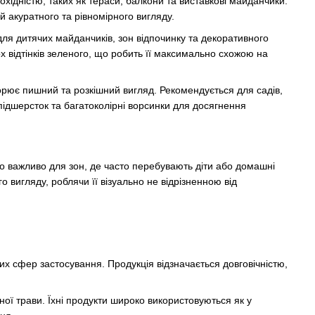
охідністю, таких як тераси, балкони та виставкові майданчики.
й акуратного та рівномірного вигляду.
для дитячих майданчиків, зон відпочинку та декоративного
 відтінків зеленого, що робить її максимально схожою на
рює пишний та розкішний вигляд. Рекомендується для садів,
ідшерсток та багатоколірні ворсинки для досягнення
во важливо для зон, де часто перебувають діти або домашні
 вигляду, роблячи її візуально не відрізненною від
них сфер застосування. Продукція відзначається довговічністю,
ої трави. Їхні продукти широко використовуються як у