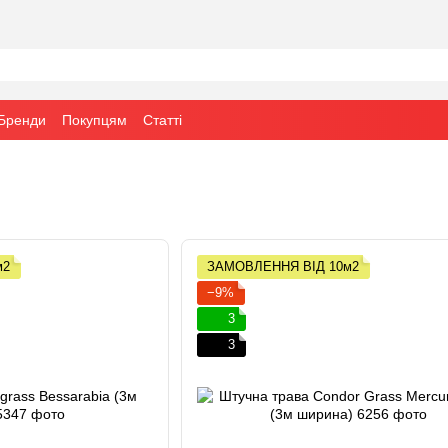
Бренди
Покупцям
Статті
м2
ЗАМОВЛЕННЯ ВІД 10м2
−9%
3
3