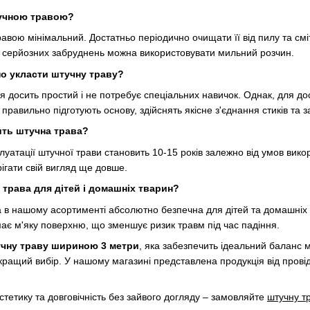
тучною травою?
авою мінімальний. Достатньо періодично очищати її від пилу та смі
 серйозних забруднень можна використовувати мильний розчин.
о укласти штучну траву?
я досить простий і не потребує спеціальних навичок. Однак, для 
 правильно підготують основу, здійснять якісне з'єднання стиків та з
ить штучна трава?
луатації штучної трави становить 10-15 років залежно від умов вико
ігати свій вигляд ще довше.
 трава для дітей і домашніх тварин?
а в нашому асортименті абсолютно безпечна для дітей та домашніх 
 має м'яку поверхню, що зменшує ризик травм під час падіння.
чну траву шириною 3 метри
, яка забезпечить ідеальний баланс м
йкращий вибір. У нашому магазині представлена продукція від прові
тетику та довговічність без зайвого догляду – замовляйте
штучну т