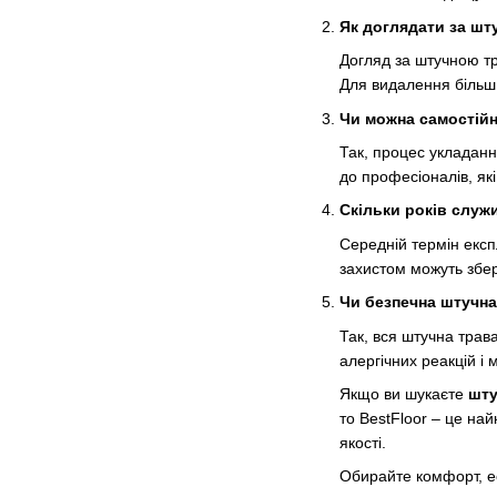
Як доглядати за ш
Догляд за штучною тр
Для видалення більш
Чи можна самостійн
Так, процес укладанн
до професіоналів, які
Скільки років служ
Середній термін експ
захистом можуть збер
Чи безпечна штучна
Так, вся штучна трав
алергічних реакцій і
Якщо ви шукаєте
шту
то BestFloor – це на
якості.
Обирайте комфорт, ес