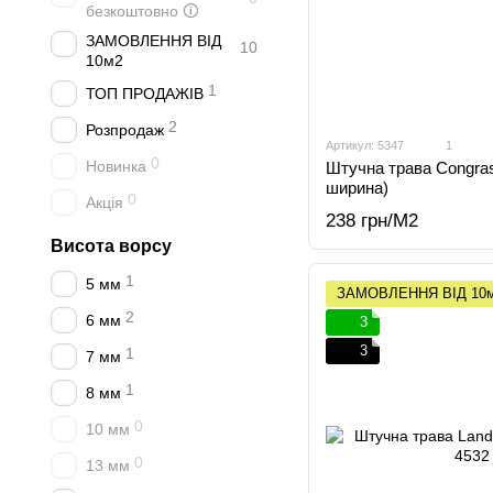
безкоштовно 🛈
ЗАМОВЛЕННЯ ВІД
10
10м2
1
ТОП ПРОДАЖІВ
2
Розпродаж
Артикул: 5347
1
0
Новинка
Штучна трава Congras
ширина)
0
Акція
238 грн/М2
Висота ворсу
1
5 мм
ЗАМОВЛЕННЯ ВІД 10
2
6 мм
3
3
1
7 мм
1
8 мм
0
10 мм
0
13 мм