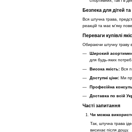
спортивних, так і в д
Безпека для дітей т
Вся штучна трава, предст
реакцій та має м'яку пов
Переваги купівлі які
Обираючи штучну траву в
Широкий асортимен
для будь-яких потреб
Висока якість:
Вся п
Доступні ціни:
Ми пр
Професійна консуль
Доставка по всій Укр
Часті запитання
Чи можна використ
Так, штучна трава ід
висихає після дощу.