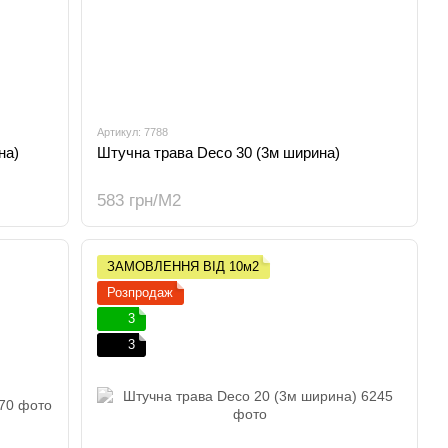
Артикул: 7788
на)
Штучна трава Deco 30 (3м ширина)
583 грн/М2
ЗАМОВЛЕННЯ ВІД 10м2
Розпродаж
3
3