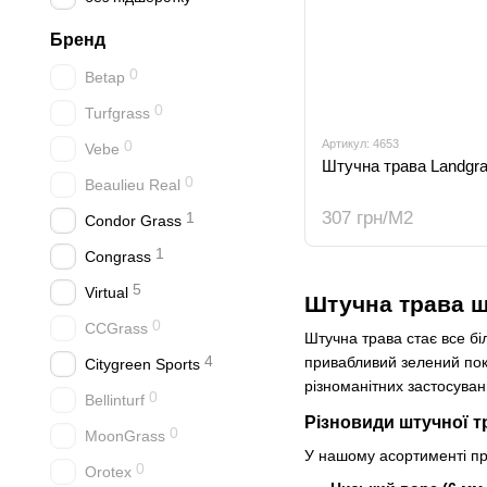
Бренд
0
Betap
0
Turfgrass
0
Артикул: 4653
Vebe
Штучна трава Landgra
0
Beaulieu Real
307 грн/М2
1
Condor Grass
1
Congrass
5
Virtual
Штучна трава ш
0
CCGrass
Штучна трава стає все бі
4
привабливий зелений пок
Citygreen Sports
різноманітних застосувань
0
Bellinturf
Різновиди штучної т
0
MoonGrass
У нашому асортименті пр
0
Orotex