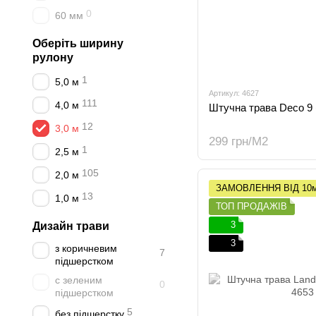
0
60 мм
Оберіть ширину
рулону
1
5,0 м
Артикул: 4627
111
4,0 м
Штучна трава Deco 9 
12
3,0 м
299 грн/М2
1
2,5 м
105
2,0 м
ЗАМОВЛЕННЯ ВІД 10
13
1,0 м
ТОП ПРОДАЖІВ
3
Дизайн трави
3
з коричневим
7
підшерстком
с зеленим
0
підшерстком
5
без підшерстку