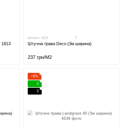
5
Артикул: 4524
 1813
Штучна трава Deco (3м ширина)
237 грн/М2
−6%
3
3