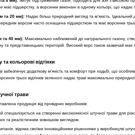
та 8 мм):
Імітує підстрижений газон, підходить для зон з високою пр
е має підшерстку, а ворсинки виконані в одному кольорі, що надає ї
м та 20 мм):
Надає більш природний вигляд та м'якість. Ідеальний 
середнім ворсом часто оснащена підшерстком та має ворсинки трьох
 та 40 мм):
Максимально наближений до натурального газону, ство
 та представницьких територій. Високий ворс також зазвичай має п
 та кольорові відтінки
ві забезпечує додаткову м'якість та комфорт при ходьбі, що особли
рсинок трьох відтінків зеленого надає траві максимально природного
учної трави
авлена продукція від провідних виробників:
й спеціалізується на створенні високоякісної штучної трави для різ
ння та реалістичним зовнішнім виглядом.
панія, відома своїми інноваційними рішеннями у виробництві штучн