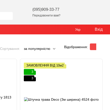
(095)909-33-77
Передзвонити вам?
Вхід
Укр
Відображення:
Сортування:
за популярністю
ЗАМОВЛЕННЯ ВІД 10м2
3
3