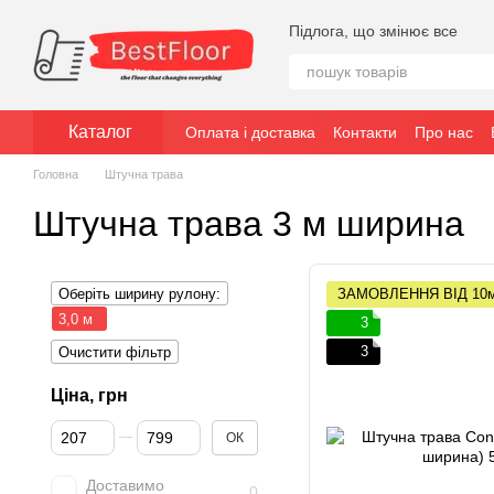
Перейти до основного контенту
Підлога, що змінює все
Каталог
Оплата і доставка
Контакти
Про нас
Головна
Штучна трава
Штучна трава 3 м ширина
Оберіть ширину рулону:
ЗАМОВЛЕННЯ ВІД 10
3,0 м
3
3
Очистити фільтр
Ціна, грн
Від Ціна, грн
До Ціна, грн
ОК
Доставимо
0