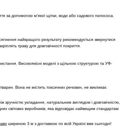
ття за допомогою м'якої щітки, води або садового пилососа.
досягнення найкращого результату рекомендується звернутися
акріплять траву для довговічності покриття.
ристання. Високоякісні моделі з щільною структурою та УФ-
тварин. Вона не містить токсичних речовин, не викликає
іж зручністю укладання, натуральним виглядом і довговічністю,
дних світових виробників, яка відповідає найвищим стандартам
раву
шириною 3 м з доставкою по всій Україні вже сьогодні!