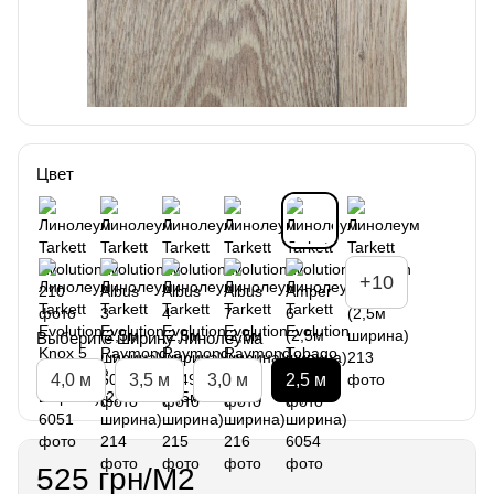
Цвет
+10
Выберите ширину линолеума
4,0 м
3,5 м
3,0 м
2,5 м
525 грн/М2