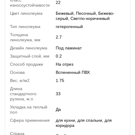
22
износоустойчивости
Цвет линолеума
Бежевый, Песочный, Бежево-
серый, Светло-коричневый
Тип линолеума
гетерогенный
Толщина
2.7
линолеума, мм
Дизайн линолеума
Под ламинат
Защитный слой, мм
0.2
Способ продажи
На отрез
Основа
Вспененный ПВХ
Вес, кг/м2
1.75
Длина
стандартного
33
рулона, м.п.
Укладка на теплый
Да
пол
Сфера применения
для кухни, для спальни, для
коридора
Страна