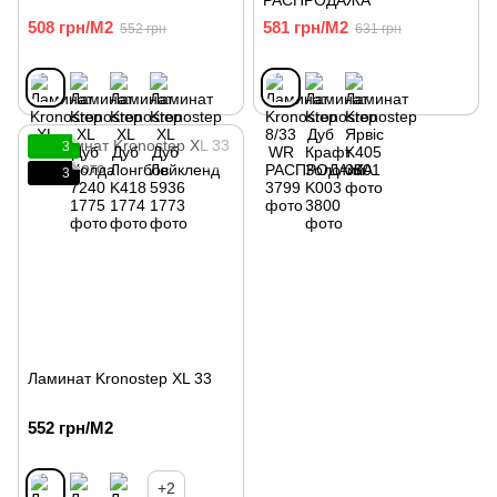
РАСПРОДАЖА
508 грн/М2
581 грн/М2
552 грн
631 грн
3
3
Ламинат Kronostep XL 33
552 грн/М2
+2